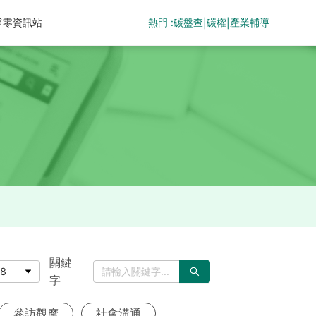
熱門 :
碳盤查
碳權
產業輔導
淨零資訊站
|
|
關鍵
8
字
參訪觀摩
社會溝通