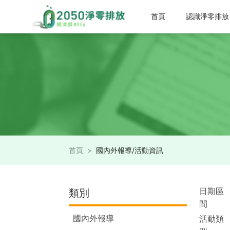
首頁
認識淨零排放
首頁
>
國內外報導/活動資訊
日期區
類別
間
國內外報導
活動類